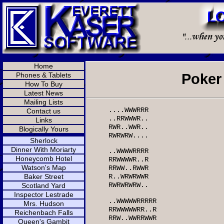
Home
Phones & Tablets
Poker
How To Buy
Latest News
Mailing Lists
....WWWRRR
Contact us
..RRWWWR..
Links
RWR..WWR..
Blogically Yours
RWRWRW....
Sherlock
Dinner With Moriarty
..WWWWRRRR
Honeycomb Hotel
RRWWWWR..R
Watson's Map
RRWW..RWWR
Baker Street
R..WRWRWWR
RWRWRWRW..
Scotland Yard
Inspector Lestrade
..WWWWWRRRRR
Mrs. Hudson
RRWWWWWRR..R
Reichenbach Falls
RRW..WWRRWWR
Queen's Gambit