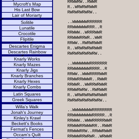
RRWWRW..RWWR
Mycroft's Map
R..WRWRWRWWR
His Last Bow
RWRWRWRWRW..
Lair of Moriarty
..WWWWWWRRRRRR
Solitile
RRWWWWWWRRR..R
Lunatile
RRWWW..WRRRWWR
Crocotile
RRWWWRRWR..WWR
Flipitile
RRWW..RWRWRWWR
Descartes Enigma
R..WRWRWRWRWWR
Descartes Rainbow
RWRWRWRWRWRW..
Knarly Works
..WWWWWWWRRRRRRR
Knarly Mazes
RRWWWWWWWRRRR..R
Knarly Jigs
RRWW..WWWRRRRWWR
Knarly Branches
RRWWRRWWWR..RWWR
Knarly Hexes
RRWWR..WWRRWRWWR
Knarly Combs
RRWWRWRW..RWRWWR
Latin Squares
R..WRWRWRWRWRWWR
Greek Squares
RWRWRWRWRWRWRW..
Willa's Walk
..WWWWWWWWRRRRRRRR
Jonah's Journey
RRWWWWWWWWRRRRR..R
Kinley's Krawl
RRWWW..WWWRRRRRWWR
Beckett's Books
RRWWWRRWWWRR..RWWR
Fermat's Fences
RRWWWRRW..RRWWRWWR
Occam's Quilt
RRWWWRRWRWR..WRWWR