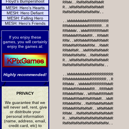
Floyd's Bumpershoot
RRWW..RWRWRWRWRWWR
R..WRWRWRWRWRWRWWR
MESH: Hero's Hearts
RWRWRWRWRWRWRWRW..
MESH: Hero Defiant
MESH: Falling Hero
..WWWWWWWWWRRRRRRRRR
MESH: Hero's Friends
RRWWWWWWWWWRRRRRR..R
RRWWWW..WWWRRRRRRWWR
RRWWWWRRWWWRR..RRWWR
If you enjoy these
RRW..WRRWWWRRWWRRWWR
games, you will certainly
RRWWRWRRWWWRRW..RWWR
enjoy the games at:
RRWWRWR..WWRRWRWRWWR
RRWWRWRWRW..RWRWRWWR
R..WRWRWRWRWRWRWRWWR
RWRWRWRWRWRWRWRWRW..
..WWWWWWWWWWRRRRRRRRRR
Highly recommended!
RRWWWWWWWWWWRRRRRRR..R
RRWWW..WWWWWRRRRRRRWWR
RRWWWRRWWWWWRR..RRRWWR
PRIVACY
RRWWWRRWW..WRRWWRRRWWR
RRWWWRRWWRRWRRWWR..WWR
We guarantee that we
RRWWWRRW..RWRRWWRWRWWR
will never sell, rent, give
RRWWWRRWRWRWR..WRWRWWR
or distribute your
RRWW..RWRWRWRWRWRWRWWR
personal information
R..WRWRWRWRWRWRWRWRWWR
(name, address, email,
RWRWRWRWRWRWRWRWRWRW..
credit card, etc) to